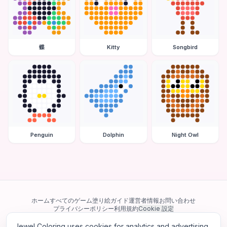
蝶
Kitty
Songbird
Penguin
Dolphin
Night Owl
ホーム
すべてのゲーム
塗り絵ガイド
運営者情報
お問い合わせ
プライバシーポリシー
利用規約
Cookie 設定
Jewel Coloring uses cookies for analytics and advertising.
当サイトは Google AdSense を含む第三者広告ネットワークを利用してい