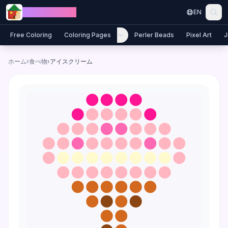
Skip to content
Jewel Coloring
EN
Free Coloring
Coloring Pages
Perler Beads
Pixel Art
J
ホーム
›
食べ物
›
アイスクリーム