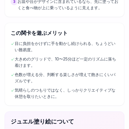
お皿や台がデザインに含まれているなら、先に塗ってお
3
くと食べ物が上に乗っているように見えます。
この関卡を遊ぶメリット
目に負担をかけずに手を動かし続けられる、ちょうどい
✓
い難易度。
大きめのグリッドで、10〜25分ほど一定のリズムに落ち
✓
着けます。
色数が増える分、判断する楽しさが増えて飽きにくいパ
✓
ズルです。
気晴らしのつもりではなく、しっかりクリエイティブな
✓
休憩を取りたいときに。
ジュエル塗り絵について