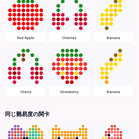
Red Apple
Cherries
Banana
Cherry
Strawberry
Banana
同じ難易度の関卡