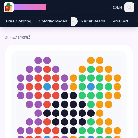
Skip to content
Jewel Coloring
EN
Free Coloring
Coloring Pages
Perler Beads
Pixel Art
J
ホーム
›
動物
›
蝶