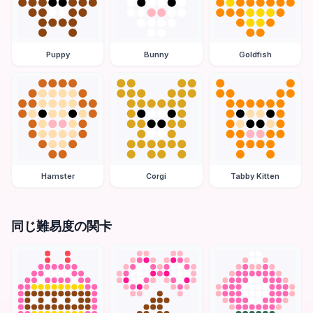
Puppy
Bunny
Goldfish
Hamster
Corgi
Tabby Kitten
同じ難易度の関卡