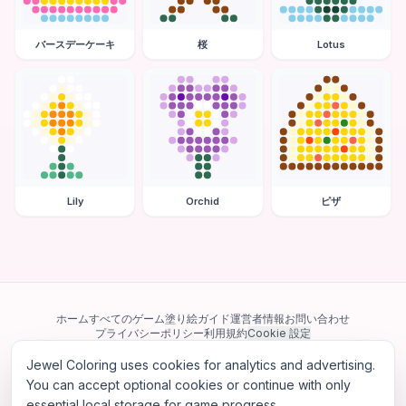
バースデーケーキ
桜
Lotus
Lily
Orchid
ピザ
ホーム
すべてのゲーム
塗り絵ガイド
運営者情報
お問い合わせ
プライバシーポリシー
利用規約
Cookie 設定
Jewel Coloring uses cookies for analytics and advertising.
当サイトは Google AdSense を含む第三者広告ネットワークを利用してい
ます。一部のサードパーティ Cookie を使用してパーソナライズ広告を配信
You can accept optional cookies or continue with only
する場合があります。
essential local storage for game progress.