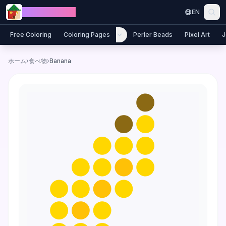
Skip to content
Jewel Coloring
EN
Free Coloring
Coloring Pages
Perler Beads
Pixel Art
J
ホーム
›
食べ物
›
Banana