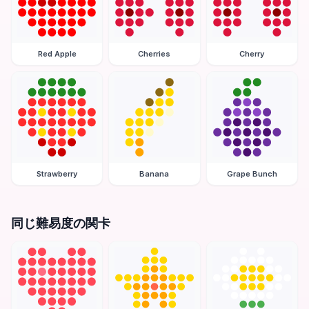
Red Apple
Cherries
Cherry
Strawberry
Banana
Grape Bunch
同じ難易度の関卡