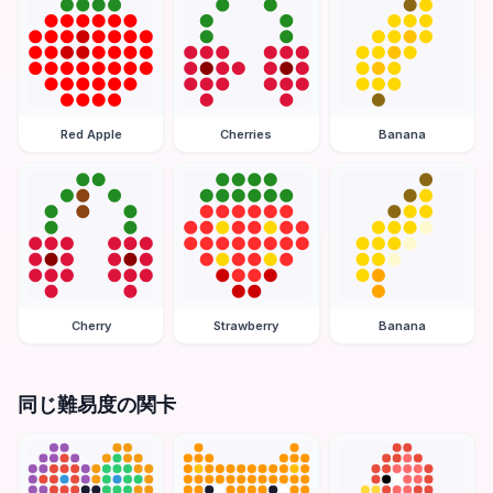
Red Apple
Cherries
Banana
Cherry
Strawberry
Banana
同じ難易度の関卡