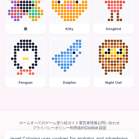
蝶
Kitty
Songbird
Penguin
Dolphin
Night Owl
ホーム
すべてのゲーム
塗り絵ガイド
運営者情報
お問い合わせ
プライバシーポリシー
利用規約
Cookie 設定
Jewel Coloring uses cookies for analytics and advertising.
当サイトは Google AdSense を含む第三者広告ネットワークを利用してい