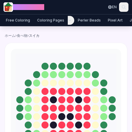
Skip to content
Jewel Coloring
EN
Free Coloring
Coloring Pages
Perler Beads
Pixel Art
J
ホーム
›
食べ物
›
スイカ