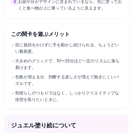
お皿や台がデザインに含まれているなら、先に塗ってお
3
くと食べ物が上に乗っているように見えます。
この関卡を遊ぶメリット
目に負担をかけずに手を動かし続けられる、ちょうどい
✓
い難易度。
大きめのグリッドで、10〜25分ほど一定のリズムに落ち
✓
着けます。
色数が増える分、判断する楽しさが増えて飽きにくいパ
✓
ズルです。
気晴らしのつもりではなく、しっかりクリエイティブな
✓
休憩を取りたいときに。
ジュエル塗り絵について