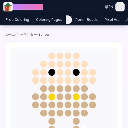
Skip to content
Jewel Coloring
EN
Free Coloring
Coloring Pages
Perler Beads
Pixel Art
J
ホーム
›
キャラクター
›
Scribe