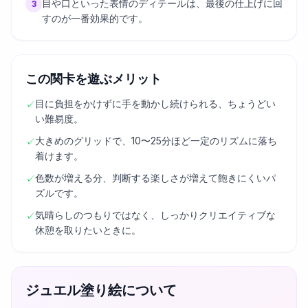
目や口といった表情のディテールは、最後の仕上げに回
3
すのが一番効果的です。
この関卡を遊ぶメリット
目に負担をかけずに手を動かし続けられる、ちょうどい
✓
い難易度。
大きめのグリッドで、10〜25分ほど一定のリズムに落ち
✓
着けます。
色数が増える分、判断する楽しさが増えて飽きにくいパ
✓
ズルです。
気晴らしのつもりではなく、しっかりクリエイティブな
✓
休憩を取りたいときに。
ジュエル塗り絵について