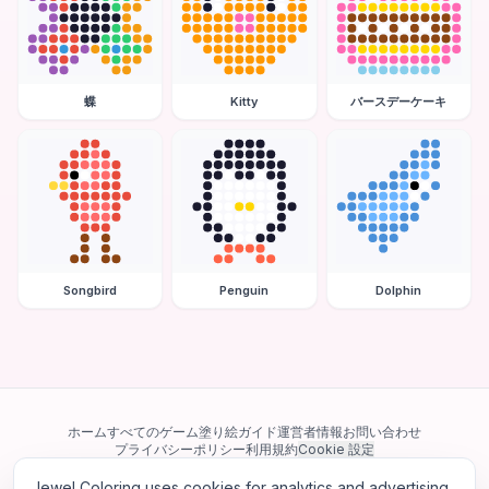
蝶
Kitty
バースデーケーキ
Songbird
Penguin
Dolphin
ホーム
すべてのゲーム
塗り絵ガイド
運営者情報
お問い合わせ
プライバシーポリシー
利用規約
Cookie 設定
Jewel Coloring uses cookies for analytics and advertising.
当サイトは Google AdSense を含む第三者広告ネットワークを利用してい