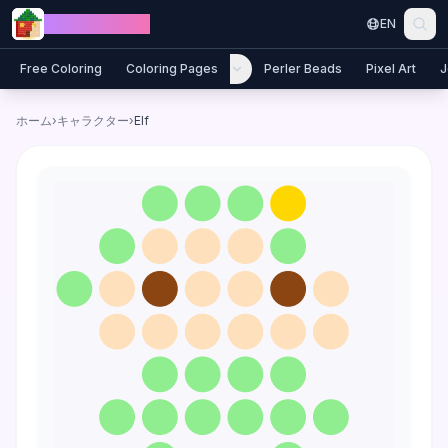
Skip to content
Jewel Coloring
EN
Free Coloring
Coloring Pages
Perler Beads
Pixel Art
J
ホーム
›
キャラクター
›
Elf