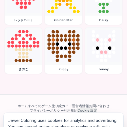
レッドハート
Golden Star
Daisy
きのこ
Puppy
Bunny
ホーム
すべてのゲーム
塗り絵ガイド
運営者情報
お問い合わせ
プライバシーポリシー
利用規約
Cookie 設定
Jewel Coloring uses cookies for analytics and advertising.
当サイトは Google AdSense を含む第三者広告ネットワークを利用してい
ます。一部のサードパーティ Cookie を使用してパーソナライズ広告を配信
You can accept optional cookies or continue with only