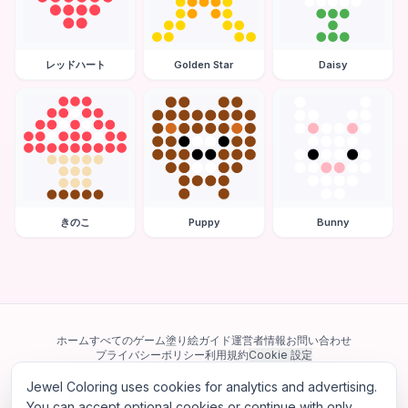
レッドハート
Golden Star
Daisy
きのこ
Puppy
Bunny
ホーム
すべてのゲーム
塗り絵ガイド
運営者情報
お問い合わせ
プライバシーポリシー
利用規約
Cookie 設定
Jewel Coloring uses cookies for analytics and advertising.
当サイトは Google AdSense を含む第三者広告ネットワークを利用してい
ます。一部のサードパーティ Cookie を使用してパーソナライズ広告を配信
You can accept optional cookies or continue with only