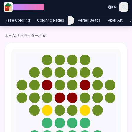
Skip to content
Jewel Coloring
EN
Free Coloring
Coloring Pages
Perler Beads
Pixel Art
J
ホーム
›
キャラクター
›
Troll