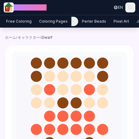
Skip to content
Jewel Coloring
EN
Free Coloring
Coloring Pages
Perler Beads
Pixel Art
J
ホーム
›
キャラクター
›
Dwarf