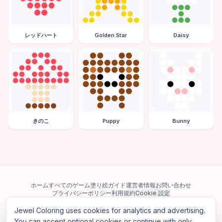
レッドハート
Golden Star
Daisy
きのこ
Puppy
Bunny
ホーム
すべてのゲーム
塗り絵ガイド
運営者情報
お問い合わせ
プライバシーポリシー
利用規約
Cookie 設定
Jewel Coloring uses cookies for analytics and advertising.
当サイトは Google AdSense を含む第三者広告ネットワークを利用してい
ます。一部のサードパーティ Cookie を使用してパーソナライズ広告を配信
You can accept optional cookies or continue with only