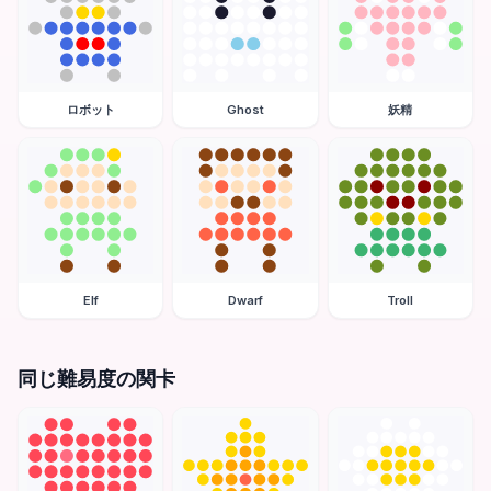
ロボット
Ghost
妖精
Elf
Dwarf
Troll
同じ難易度の関卡