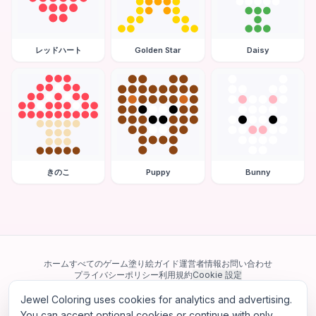
レッドハート
Golden Star
Daisy
きのこ
Puppy
Bunny
ホーム
すべてのゲーム
塗り絵ガイド
運営者情報
お問い合わせ
プライバシーポリシー
利用規約
Cookie 設定
Jewel Coloring uses cookies for analytics and advertising.
当サイトは Google AdSense を含む第三者広告ネットワークを利用してい
ます。一部のサードパーティ Cookie を使用してパーソナライズ広告を配信
You can accept optional cookies or continue with only