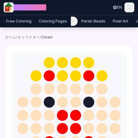
Skip to content
Jewel Coloring
EN
Free Coloring
Coloring Pages
Perler Beads
Pixel Art
J
ホーム
›
キャラクター
›
Clown