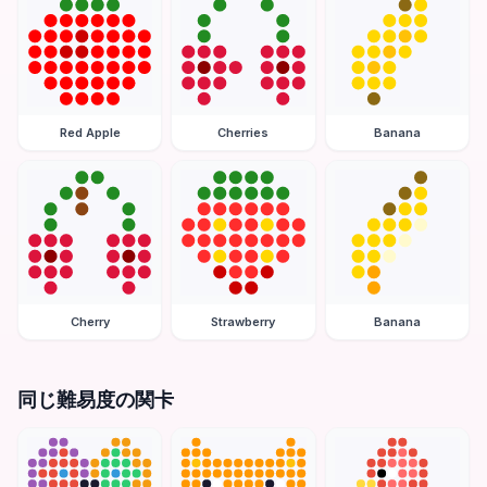
Red Apple
Cherries
Banana
Cherry
Strawberry
Banana
同じ難易度の関卡