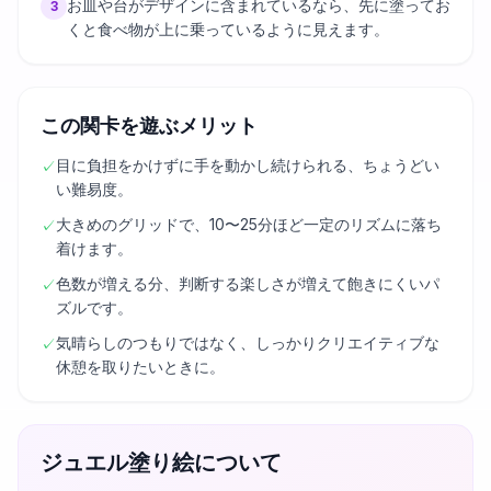
お皿や台がデザインに含まれているなら、先に塗ってお
3
くと食べ物が上に乗っているように見えます。
この関卡を遊ぶメリット
目に負担をかけずに手を動かし続けられる、ちょうどい
✓
い難易度。
大きめのグリッドで、10〜25分ほど一定のリズムに落ち
✓
着けます。
色数が増える分、判断する楽しさが増えて飽きにくいパ
✓
ズルです。
気晴らしのつもりではなく、しっかりクリエイティブな
✓
休憩を取りたいときに。
ジュエル塗り絵について