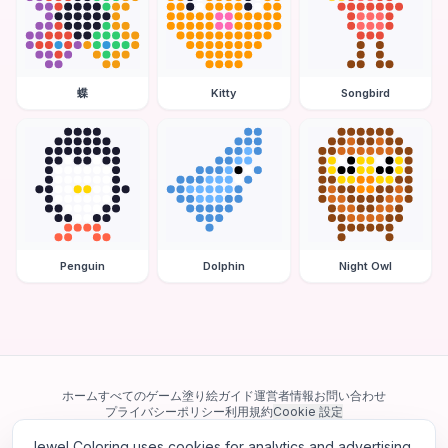
蝶
Kitty
Songbird
Penguin
Dolphin
Night Owl
ホーム
すべてのゲーム
塗り絵ガイド
運営者情報
お問い合わせ
プライバシーポリシー
利用規約
Cookie 設定
Jewel Coloring uses cookies for analytics and advertising.
当サイトは Google AdSense を含む第三者広告ネットワークを利用してい