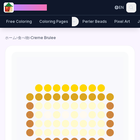
Skip to content
Jewel Coloring
EN
Free Coloring
Coloring Pages
Perler Beads
Pixel Art
J
ホーム
›
食べ物
›
Creme Brulee