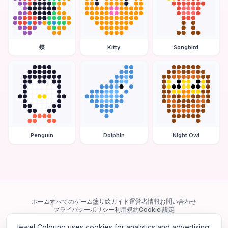
蝶
Kitty
Songbird
Penguin
Dolphin
Night Owl
ホーム
すべてのゲーム
塗り絵ガイド
運営者情報
お問い合わせ
プライバシーポリシー
利用規約
Cookie 設定
Jewel Coloring uses cookies for analytics and advertising.
当サイトは Google AdSense を含む第三者広告ネットワークを利用してい