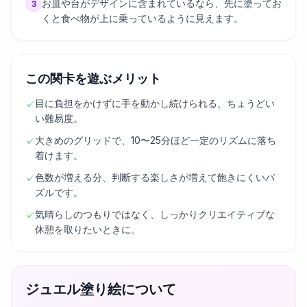
お皿や台がデザインに含まれているなら、先に塗ってお
3
くと食べ物が上に乗っているように見えます。
この関卡を遊ぶメリット
目に負担をかけずに手を動かし続けられる、ちょうどい
✓
い難易度。
大きめのグリッドで、10〜25分ほど一定のリズムに落ち
✓
着けます。
色数が増える分、判断する楽しさが増えて飽きにくいパ
✓
ズルです。
気晴らしのつもりではなく、しっかりクリエイティブな
✓
休憩を取りたいときに。
ジュエル塗り絵について