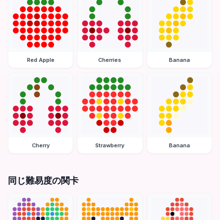
Red Apple
Cherries
Banana
Cherry
Strawberry
Banana
同じ難易度の関卡