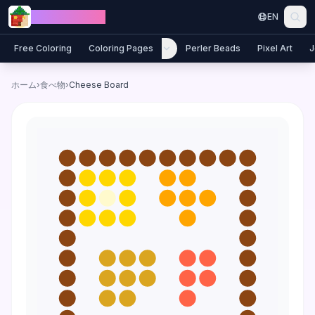
Skip to content
Jewel Coloring
EN
Free Coloring
Coloring Pages
Perler Beads
Pixel Art
J
ホーム
›
食べ物
›
Cheese Board