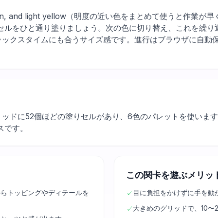
, brown, and light yellow（明度の近い色をまとめて使う
セルをひと通り塗りましょう。次の色に切り替え、これを繰り
ラックスタイムにも合うサイズ感です。進行はブラウザに自動
グリッドに52個ほどの塗りセルがあり、6色のパレットを使いま
スです。
この関卡を遊ぶメリッ
からトッピングやディテールを
目に負担をかけずに手を動
✓
大きめのグリッドで、10〜
✓