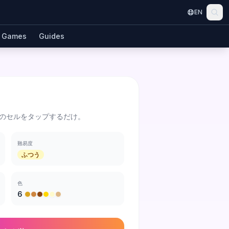
EN
Games
Guides
のセルをタップするだけ。
難易度
ふつう
色
6