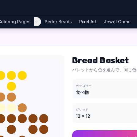
Coloring Pages
Perler Beads
Pixel Art
Jewel Game
Bread Basket
パレットから色を選んで、同じ色
カテゴリー
食べ物
グリッド
12
×
12