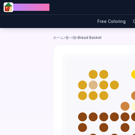
Skip to content
Jewel Coloring
Free Coloring
ホーム
›
食べ物
›
Bread Basket