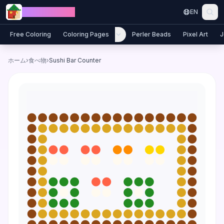
Skip to content
Jewel Coloring
EN
Free Coloring
Coloring Pages
Perler Beads
Pixel Art
J
ホーム
›
食べ物
›
Sushi Bar Counter