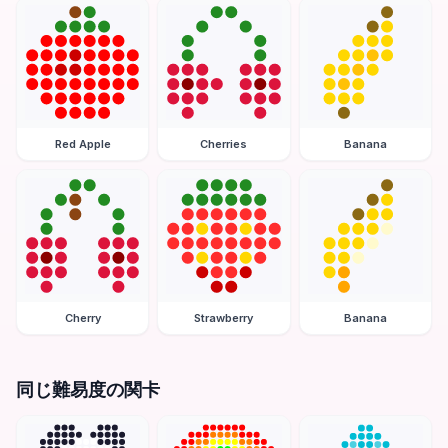
Red Apple
Cherries
Banana
Cherry
Strawberry
Banana
同じ難易度の関卡