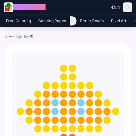
Skip to content
Jewel Coloring
EN
Free Coloring
Coloring Pages
Perler Beads
Pixel Art
J
ホーム
›
海
›
潜水艦