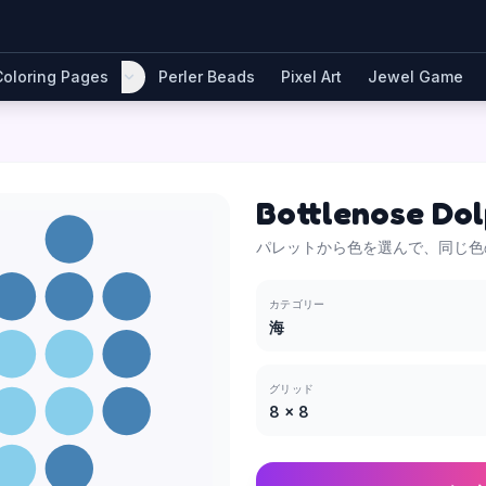
Coloring Pages
Perler Beads
Pixel Art
Jewel Game
Bottlenose Dol
パレットから色を選んで、同じ色
カテゴリー
海
グリッド
8
×
8