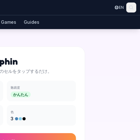
EN
Games
Guides
phin
のセルをタップするだけ。
難易度
かんたん
色
3