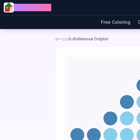
Skip to content
Jewel Coloring
Free Coloring
ホーム
›
海
›
Bottlenose Dolphin