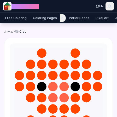
Skip to content
Jewel Coloring
EN
Free Coloring
Coloring Pages
Perler Beads
Pixel Art
J
ホーム
›
海
›
Crab