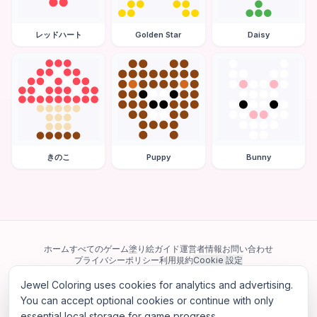
レッドハート
Golden Star
Daisy
きのこ
Puppy
Bunny
ホーム
すべてのゲーム
塗り絵ガイド
運営者情報
お問い合わせ
プライバシーポリシー
利用規約
Cookie 設定
Jewel Coloring uses cookies for analytics and advertising.
当サイトは Google AdSense を含む第三者広告ネットワークを利用してい
ます。一部のサードパーティ Cookie を使用してパーソナライズ広告を配信
You can accept optional cookies or continue with only
する場合があります。
essential local storage for game progress.