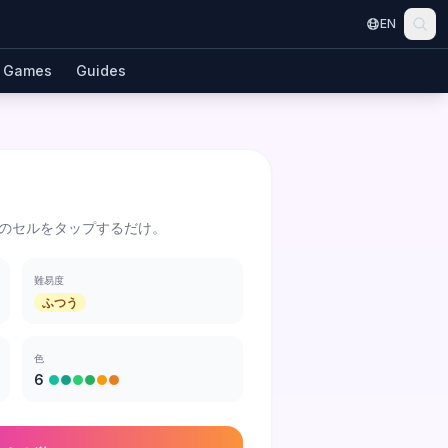
EN
Games
Guides
のセルをタップするだけ。
難易度
ふつう
色
6