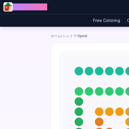
Skip to content
Jewel Coloring
Free Coloring
ホーム
›
シェイプ
›
Spiral