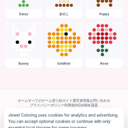
Daisy
きのこ
Puppy
Bunny
Goldfish
Rose
ホーム
すべてのゲーム
塗り絵ガイド
運営者情報
お問い合わせ
プライバシーポリシー
利用規約
Cookie 設定
Jewel Coloring uses cookies for analytics and advertising.
当サイトは Google AdSense を含む第三者広告ネットワークを利用してい
ます。一部のサードパーティ Cookie を使用してパーソナライズ広告を配信
You can accept optional cookies or continue with only
する場合があります。
essential local storage for game progress.