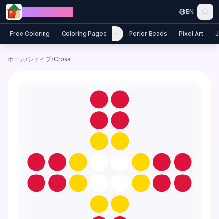
Skip to content
Jewel Coloring
EN
Free Coloring
Coloring Pages
Perler Beads
Pixel Art
J
ホーム
›
シェイプ
›
Cross