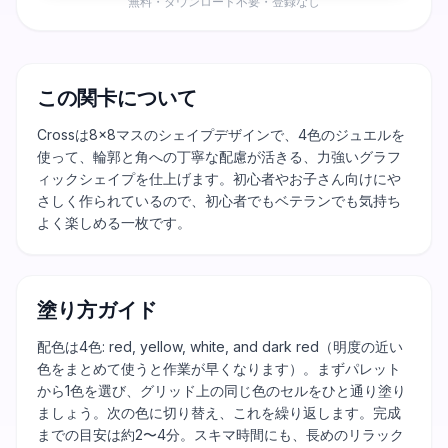
無料・ダウンロード不要・登録なし
この関卡について
Crossは8×8マスのシェイプデザインで、4色のジュエルを
使って、輪郭と角への丁寧な配慮が活きる、力強いグラフ
ィックシェイプを仕上げます。初心者やお子さん向けにや
さしく作られているので、初心者でもベテランでも気持ち
よく楽しめる一枚です。
塗り方ガイド
配色は4色: red, yellow, white, and dark red（明度の近い
色をまとめて使うと作業が早くなります）。まずパレット
から1色を選び、グリッド上の同じ色のセルをひと通り塗り
ましょう。次の色に切り替え、これを繰り返します。完成
までの目安は約2〜4分。スキマ時間にも、長めのリラック