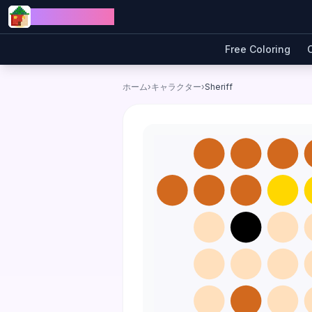
Skip to content
Jewel Coloring
Free Coloring
ホーム
›
キャラクター
›
Sheriff