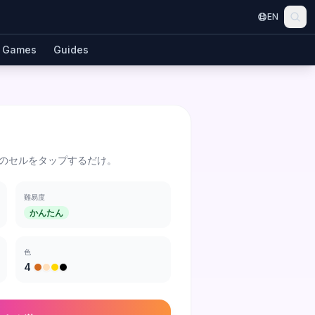
EN
Games
Guides
のセルをタップするだけ。
難易度
かんたん
色
4