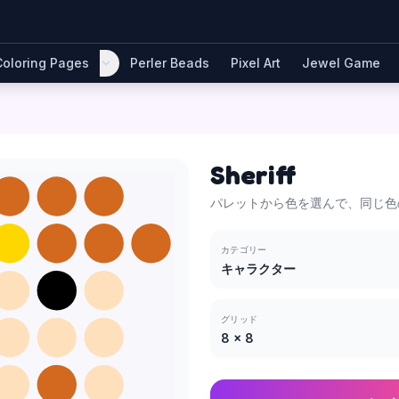
Coloring Pages
Perler Beads
Pixel Art
Jewel Game
Sheriff
パレットから色を選んで、同じ色
カテゴリー
キャラクター
グリッド
8
×
8