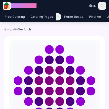
Skip to content
Jewel Coloring
EN
Free Coloring
Coloring Pages
Perler Beads
Pixel Art
J
ホーム
›
海
›
Sea Urchin