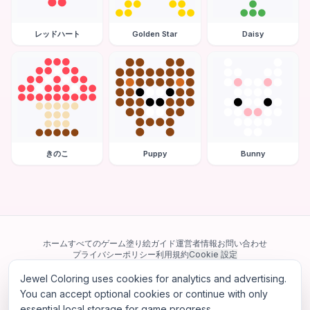
レッドハート
Golden Star
Daisy
きのこ
Puppy
Bunny
ホーム
すべてのゲーム
塗り絵ガイド
運営者情報
お問い合わせ
プライバシーポリシー
利用規約
Cookie 設定
Jewel Coloring uses cookies for analytics and advertising.
当サイトは Google AdSense を含む第三者広告ネットワークを利用してい
ます。一部のサードパーティ Cookie を使用してパーソナライズ広告を配信
You can accept optional cookies or continue with only
する場合があります。
essential local storage for game progress.