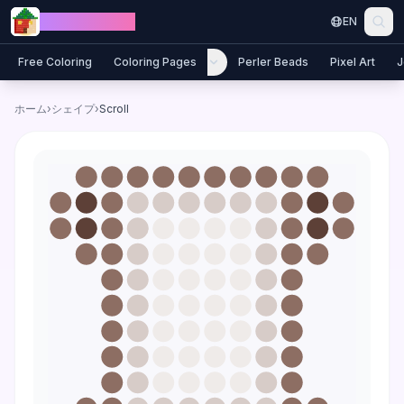
Skip to content
Jewel Coloring
EN
Free Coloring
Coloring Pages
Perler Beads
Pixel Art
J
ホーム
›
シェイプ
›
Scroll