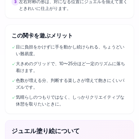
左右対称の形は、対になる位置にジュエルを揃えて置く
3
ときれいに仕上がります。
この関卡を遊ぶメリット
目に負担をかけずに手を動かし続けられる、ちょうどい
✓
い難易度。
大きめのグリッドで、10〜25分ほど一定のリズムに落ち
✓
着けます。
色数が増える分、判断する楽しさが増えて飽きにくいパ
✓
ズルです。
気晴らしのつもりではなく、しっかりクリエイティブな
✓
休憩を取りたいときに。
ジュエル塗り絵について