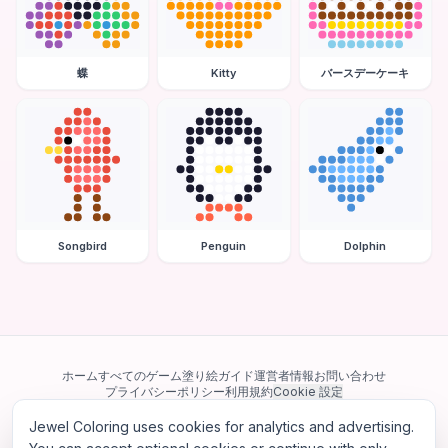
蝶
Kitty
バースデーケーキ
Songbird
Penguin
Dolphin
ホーム
すべてのゲーム
塗り絵ガイド
運営者情報
お問い合わせ
プライバシーポリシー
利用規約
Cookie 設定
Jewel Coloring uses cookies for analytics and advertising.
当サイトは Google AdSense を含む第三者広告ネットワークを利用してい
ます。一部のサードパーティ Cookie を使用してパーソナライズ広告を配信