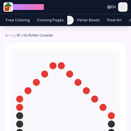
Skip to content
Jewel Coloring
EN
Free Coloring
Coloring Pages
Perler Beads
Pixel Art
J
ホーム
›
乗り物
›
Roller Coaster