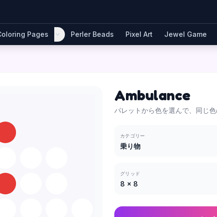
Coloring Pages
Perler Beads
Pixel Art
Jewel Game
Ambulance
パレットから色を選んで、同じ色
カテゴリー
乗り物
グリッド
8
×
8