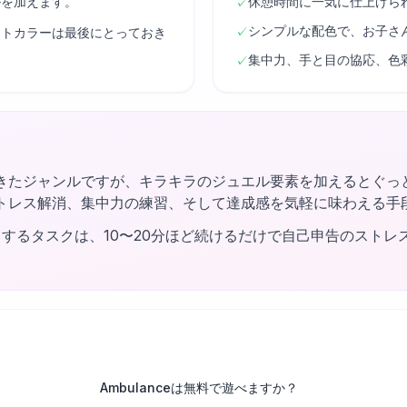
ルを加えます。
休憩時間に一気に仕上げら
✓
シンプルな配色で、お子さ
✓
ントカラーは最後にとっておき
集中力、手と目の協応、色
✓
きたジャンルですが、キラキラのジュエル要素を加えるとぐっ
トレス解消、集中力の練習、そして達成感を気軽に味わえる手
するタスクは、10〜20分ほど続けるだけで自己申告のストレ
Ambulanceは無料で遊べますか？