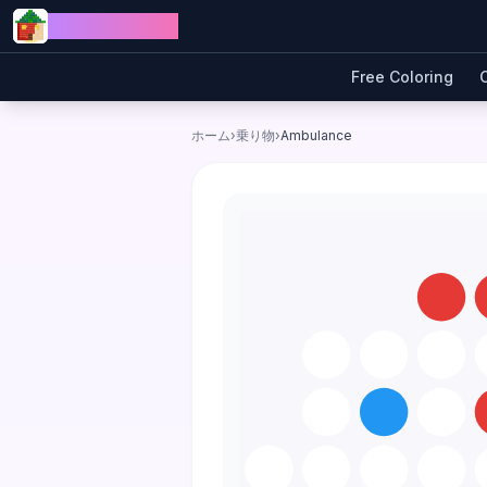
Skip to content
Jewel Coloring
Free Coloring
ホーム
›
乗り物
›
Ambulance