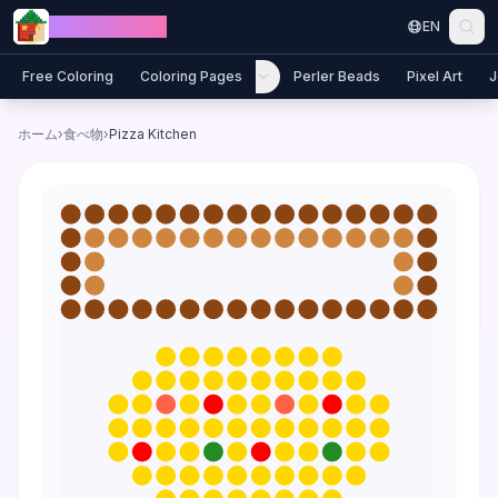
Skip to content
Jewel Coloring
EN
Free Coloring
Coloring Pages
Perler Beads
Pixel Art
J
ホーム
›
食べ物
›
Pizza Kitchen