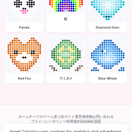
虹
Panda
Diamond Gem
Red Fox
ウミガメ
Blue Whale
ホーム
すべてのゲーム
塗り絵ガイド
運営者情報
お問い合わせ
プライバシーポリシー
利用規約
Cookie 設定
Jewel Coloring uses cookies for analytics and advertising.
当サイトは Google AdSense を含む第三者広告ネットワークを利用してい