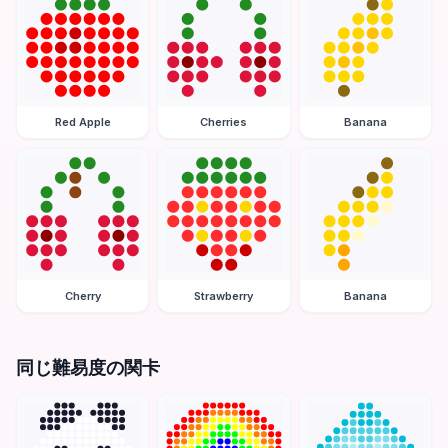
Red Apple
Cherries
Banana
Cherry
Strawberry
Banana
同じ難易度の関卡