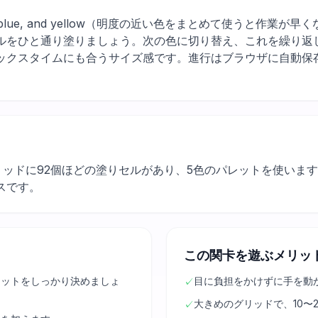
y, red, blue, and yellow（明度の近い色をまとめて使うと
ルをひと通り塗りましょう。次の色に切り替え、これを繰り返し
ックスタイムにも合うサイズ感です。進行はブラウザに自動保
グリッドに92個ほどの塗りセルがあり、5色のパレットを使いま
スです。
この関卡を遊ぶメリッ
エットをしっかり決めましょ
目に負担をかけずに手を動
✓
大きめのグリッドで、10〜
✓