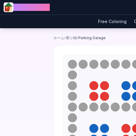
Skip to content
Jewel Coloring
Free Coloring
ホーム
›
乗り物
›
Parking Garage