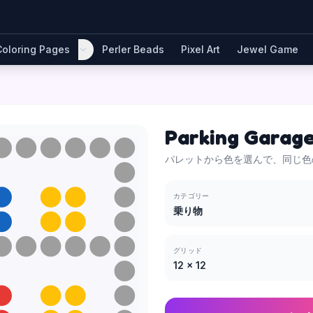
Coloring Pages
Perler Beads
Pixel Art
Jewel Game
Parking Garag
パレットから色を選んで、同じ色
カテゴリー
乗り物
グリッド
12
×
12