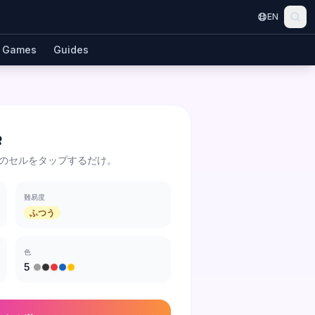
EN
Games
Guides
e
のセルをタップするだけ。
難易度
ふつう
色
5