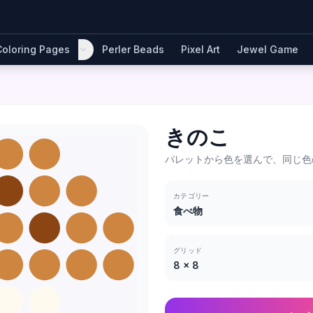
Coloring Pages
Perler Beads
Pixel Art
Jewel Game
きのこ
パレットから色を選んで、同じ色
カテゴリー
食べ物
グリッド
8
×
8