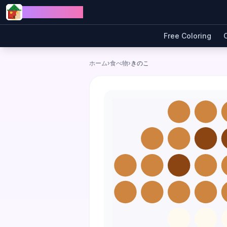
Skip to content
Jewel Coloring
Free Coloring
ホーム
›
食べ物
›
きのこ