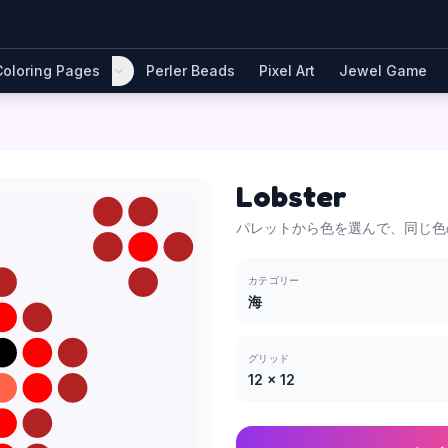
Coloring Pages
Perler Beads
Pixel Art
Jewel Game
Lobster
パレットから色を選んで、同じ色
カテゴリー
海
グリッド
12
×
12