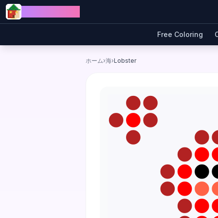
Skip to content
Jewel Coloring
Free Coloring
ホーム
›
海
›
Lobster