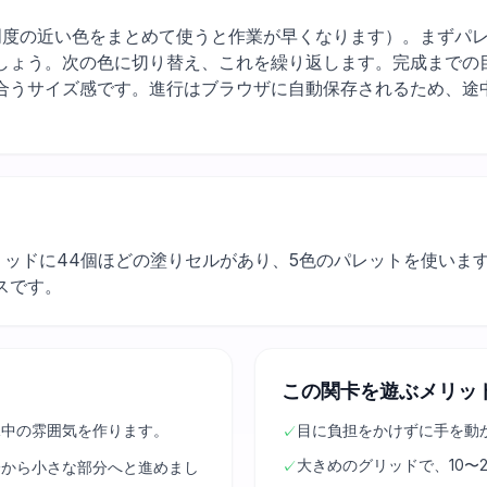
 yellow（明度の近い色をまとめて使うと作業が早くなります）。ま
しょう。次の色に切り替え、これを繰り返します。完成までの目
合うサイズ感です。進行はブラウザに自動保存されるため、途
グリッドに44個ほどの塗りセルがあり、5色のパレットを使い
スです。
この関卡を遊ぶメリッ
水中の雰囲気を作ります。
目に負担をかけずに手を動
✓
大きめのグリッドで、10〜
✓
分から小さな部分へと進めまし