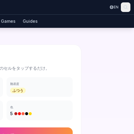
EN
Games
Guides
のセルをタップするだけ。
難易度
ふつう
色
5