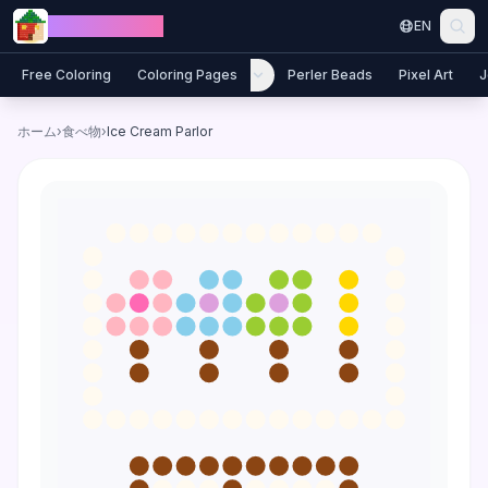
Skip to content
Jewel Coloring
EN
Free Coloring
Coloring Pages
Perler Beads
Pixel Art
J
ホーム
›
食べ物
›
Ice Cream Parlor