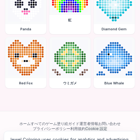
虹
Panda
Diamond Gem
Red Fox
ウミガメ
Blue Whale
ホーム
すべてのゲーム
塗り絵ガイド
運営者情報
お問い合わせ
プライバシーポリシー
利用規約
Cookie 設定
Jewel Coloring uses cookies for analytics and advertising.
当サイトは Google AdSense を含む第三者広告ネットワークを利用してい