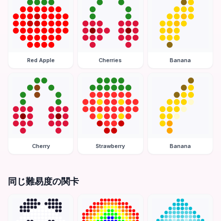
Red Apple
Cherries
Banana
Cherry
Strawberry
Banana
同じ難易度の関卡