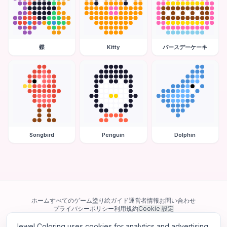
蝶
Kitty
バースデーケーキ
Songbird
Penguin
Dolphin
ホーム
すべてのゲーム
塗り絵ガイド
運営者情報
お問い合わせ
プライバシーポリシー
利用規約
Cookie 設定
Jewel Coloring uses cookies for analytics and advertising.
当サイトは Google AdSense を含む第三者広告ネットワークを利用してい