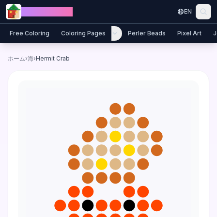
Skip to content
Jewel Coloring
EN
Free Coloring
Coloring Pages
Perler Beads
Pixel Art
J
ホーム
›
海
›
Hermit Crab