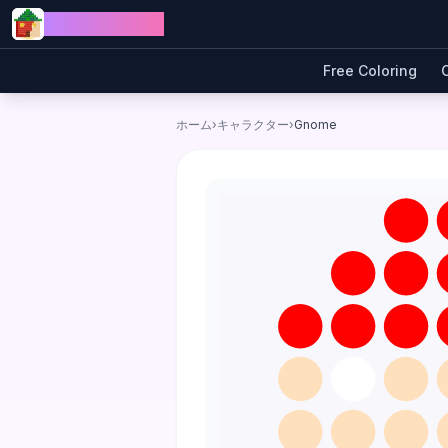
Skip to content
Jewel Coloring
Free Coloring
ホーム
›
キャラクター
›
Gnome