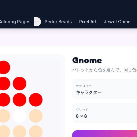
Coloring Pages
Perler Beads
Pixel Art
Jewel Game
Gnome
パレットから色を選んで、同じ色
カテゴリー
キャラクター
グリッド
8
×
8