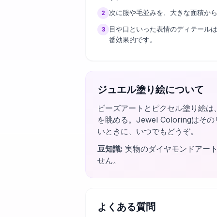
次に服や毛並みを、大きな面積か
2
目や口といった表情のディテール
3
番効果的です。
ジュエル塗り絵について
ビーズアートとピクセル塗り絵は
を眺める。Jewel Colori
いときに、いつでもどうぞ。
豆知識
:
実物のダイヤモンドアー
せん。
よくある質問