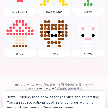
レッドハート
Golden Star
Daisy
きのこ
Puppy
Bunny
ホーム
すべてのゲーム
塗り絵ガイド
運営者情報
お問い合わせ
プライバシーポリシー
利用規約
Cookie 設定
Jewel Coloring uses cookies for analytics and advertising.
当サイトは Google AdSense を含む第三者広告ネットワークを利用してい
ます。一部のサードパーティ Cookie を使用してパーソナライズ広告を配信
You can accept optional cookies or continue with only
する場合があります。
essential local storage for game progress.