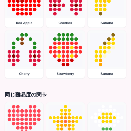
Red Apple
Cherries
Banana
Cherry
Strawberry
Banana
同じ難易度の関卡