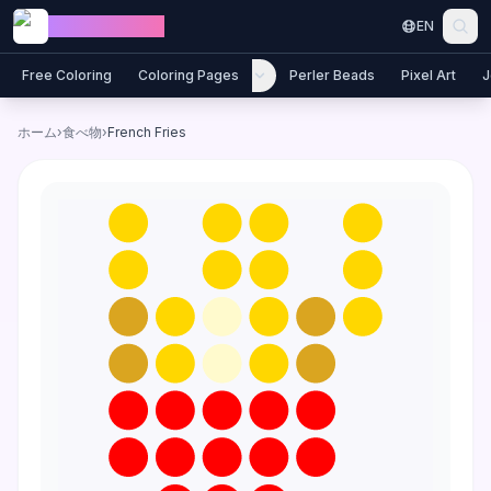
Skip to content
Jewel Coloring
EN
Free Coloring
Coloring Pages
Perler Beads
Pixel Art
J
ホーム
›
食べ物
›
French Fries