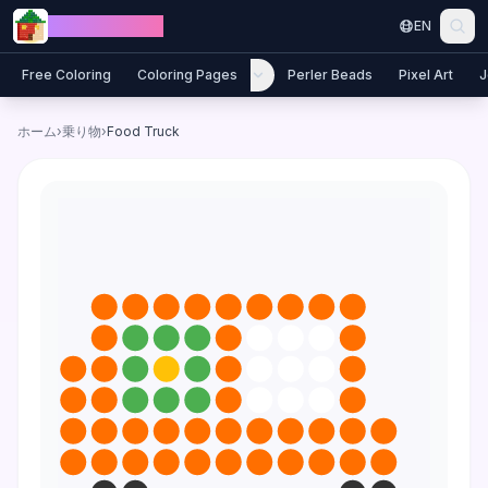
Skip to content
Jewel Coloring
EN
Free Coloring
Coloring Pages
Perler Beads
Pixel Art
J
ホーム
›
乗り物
›
Food Truck