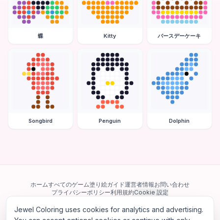
蝶
Kitty
バースデーケーキ
Songbird
Penguin
Dolphin
ホーム
すべてのゲーム
塗り絵ガイド
運営者情報
お問い合わせ
プライバシーポリシー
利用規約
Cookie 設定
Jewel Coloring uses cookies for analytics and advertising.
当サイトは Google AdSense を含む第三者広告ネットワークを利用してい
ます。一部のサードパーティ Cookie を使用してパーソナライズ広告を配信