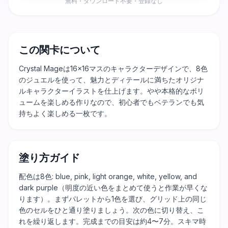
無料・ダウンロード不要・登録なし
この関卡について
Crystal Mageは16×16マスのキャラクターデザインで、8色
のジュエルを使って、魅力とディテールに満ちたオリジナ
ルキャラクターイラストを仕上げます。やや本格的なボリ
ュームを楽しめる作りなので、初心者でもベテランでも気
持ちよく楽しめる一枚です。
塗り方ガイド
配色は8色: blue, pink, light orange, white, yellow, and
dark purple（明度の近い色をまとめて使うと作業が早くな
ります）。まずパレットから1色を選び、グリッド上の同じ
色のセルをひと通り塗りましょう。次の色に切り替え、こ
れを繰り返します。完成までの目安は約4〜7分。スキマ時