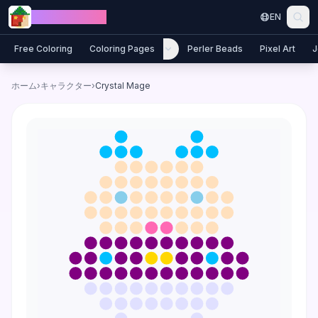
Skip to content
Jewel Coloring
EN
Free Coloring
Coloring Pages
Perler Beads
Pixel Art
J
ホーム
›
キャラクター
›
Crystal Mage