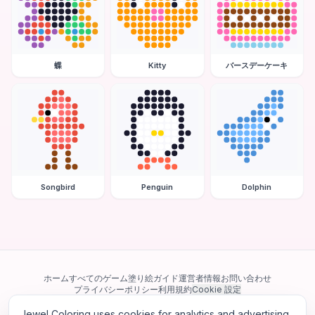
蝶
Kitty
バースデーケーキ
Songbird
Penguin
Dolphin
ホーム
すべてのゲーム
塗り絵ガイド
運営者情報
お問い合わせ
プライバシーポリシー
利用規約
Cookie 設定
Jewel Coloring uses cookies for analytics and advertising.
当サイトは Google AdSense を含む第三者広告ネットワークを利用してい