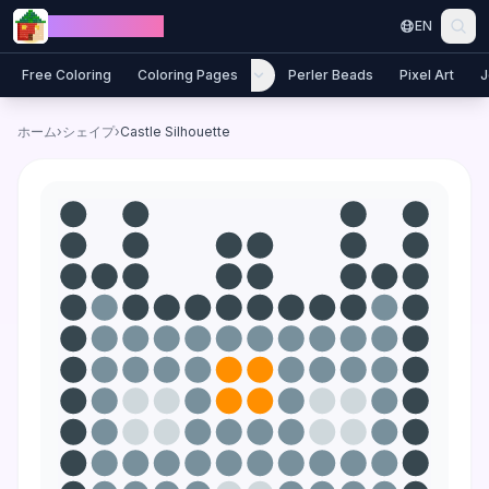
Skip to content
Jewel Coloring
EN
Free Coloring
Coloring Pages
Perler Beads
Pixel Art
J
ホーム
›
シェイプ
›
Castle Silhouette