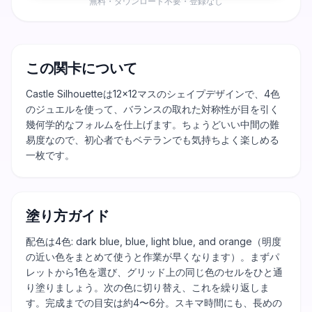
無料・ダウンロード不要・登録なし
この関卡について
Castle Silhouetteは12×12マスのシェイプデザインで、4色
のジュエルを使って、バランスの取れた対称性が目を引く
幾何学的なフォルムを仕上げます。ちょうどいい中間の難
易度なので、初心者でもベテランでも気持ちよく楽しめる
一枚です。
塗り方ガイド
配色は4色: dark blue, blue, light blue, and orange（明度
の近い色をまとめて使うと作業が早くなります）。まずパ
レットから1色を選び、グリッド上の同じ色のセルをひと通
り塗りましょう。次の色に切り替え、これを繰り返しま
す。完成までの目安は約4〜6分。スキマ時間にも、長めの