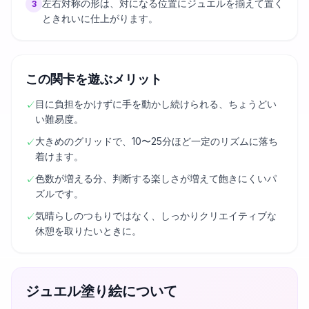
左右対称の形は、対になる位置にジュエルを揃えて置く
3
ときれいに仕上がります。
この関卡を遊ぶメリット
目に負担をかけずに手を動かし続けられる、ちょうどい
✓
い難易度。
大きめのグリッドで、10〜25分ほど一定のリズムに落ち
✓
着けます。
色数が増える分、判断する楽しさが増えて飽きにくいパ
✓
ズルです。
気晴らしのつもりではなく、しっかりクリエイティブな
✓
休憩を取りたいときに。
ジュエル塗り絵について