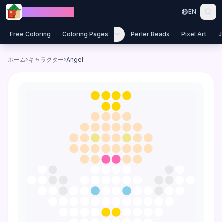
Skip to content
Jewel Coloring
EN
Free Coloring
Coloring Pages
Perler Beads
Pixel Art
J
ホーム
›
キャラクター
›
Angel