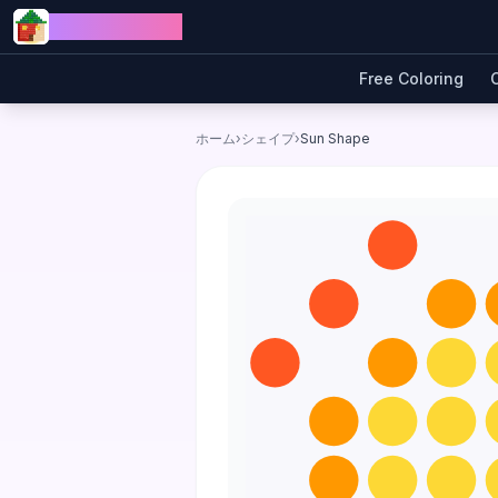
Skip to content
Jewel Coloring
Free Coloring
ホーム
›
シェイプ
›
Sun Shape