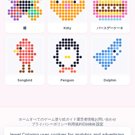
蝶
Kitty
バースデーケーキ
Songbird
Penguin
Dolphin
ホーム
すべてのゲーム
塗り絵ガイド
運営者情報
お問い合わせ
プライバシーポリシー
利用規約
Cookie 設定
Jewel Coloring uses cookies for analytics and advertising.
当サイトは Google AdSense を含む第三者広告ネットワークを利用してい