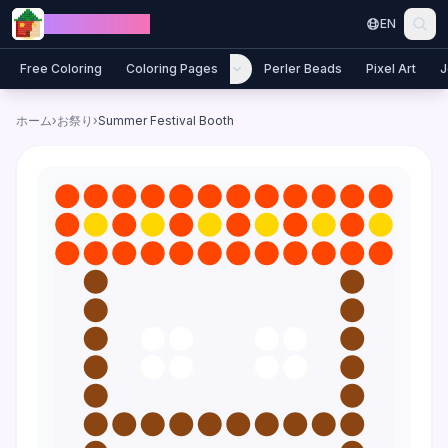
Skip to content
Jewel Coloring
EN
Free Coloring
Coloring Pages
Perler Beads
Pixel Art
J
ホーム
›
お祭り
›
Summer Festival Booth