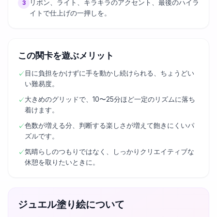
リボン、ライト、キラキラのアクセント、最後のハイラ
3
イトで仕上げの一押しを。
この関卡を遊ぶメリット
目に負担をかけずに手を動かし続けられる、ちょうどい
✓
い難易度。
大きめのグリッドで、10〜25分ほど一定のリズムに落ち
✓
着けます。
色数が増える分、判断する楽しさが増えて飽きにくいパ
✓
ズルです。
気晴らしのつもりではなく、しっかりクリエイティブな
✓
休憩を取りたいときに。
ジュエル塗り絵について