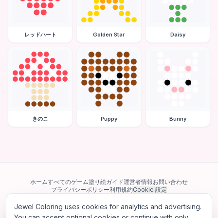
レッドハート
Golden Star
Daisy
きのこ
Puppy
Bunny
ホーム
すべてのゲーム
塗り絵ガイド
運営者情報
お問い合わせ
プライバシーポリシー
利用規約
Cookie 設定
Jewel Coloring uses cookies for analytics and advertising.
当サイトは Google AdSense を含む第三者広告ネットワークを利用してい
ます。一部のサードパーティ Cookie を使用してパーソナライズ広告を配信
You can accept optional cookies or continue with only