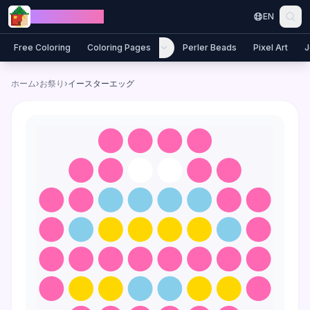
Skip to content
Jewel Coloring
EN
Free Coloring
Coloring Pages
Perler Beads
Pixel Art
J
ホーム
›
お祭り
›
イースターエッグ