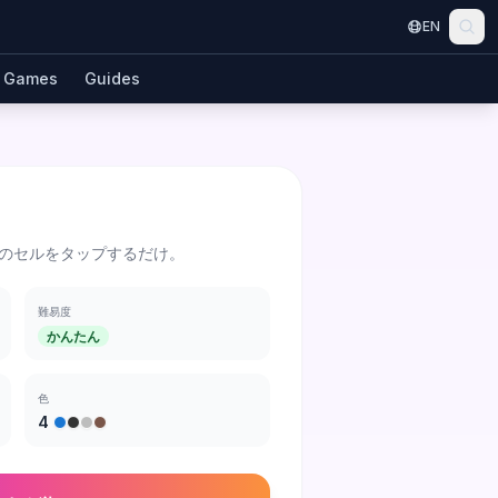
EN
Games
Guides
のセルをタップするだけ。
難易度
かんたん
色
4