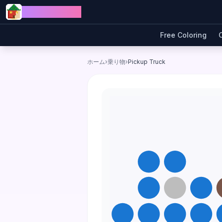
Skip to content
Jewel Coloring
Free Coloring
ホーム
›
乗り物
›
Pickup Truck