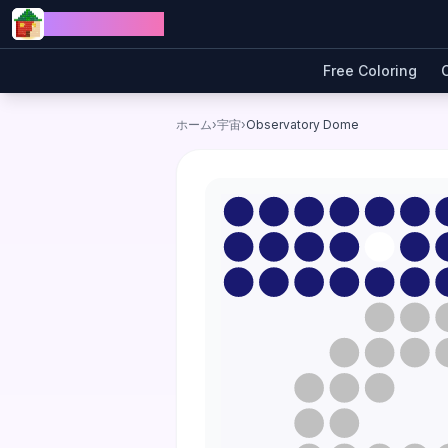
Skip to content
Jewel Coloring
Free Coloring
ホーム
›
宇宙
›
Observatory Dome