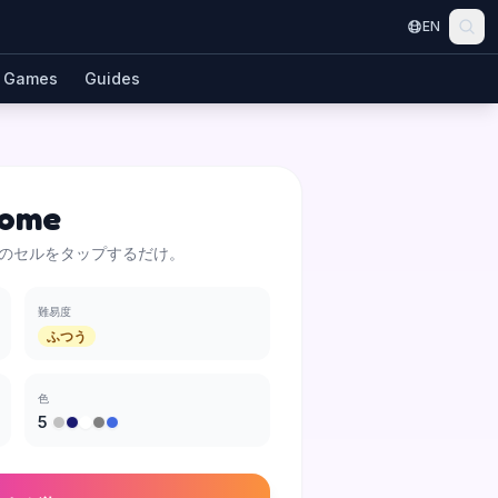
EN
Games
Guides
Dome
のセルをタップするだけ。
難易度
ふつう
色
5