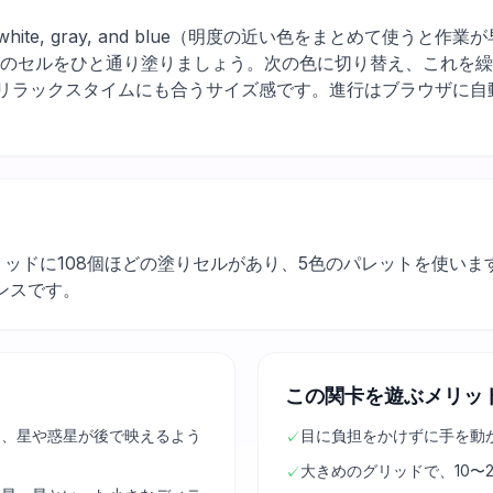
k blue, white, gray, and blue（明度の近い色をまとめ
色のセルをひと通り塗りましょう。次の色に切り替え、これを
のリラックスタイムにも合うサイズ感です。進行はブラウザに自
グリッドに108個ほどの塗りセルがあり、5色のパレットを使い
ンスです。
この関卡を遊ぶメリッ
て、星や惑星が後で映えるよう
目に負担をかけずに手を動
✓
大きめのグリッドで、10〜
✓