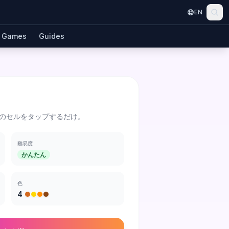
EN
Games
Guides
のセルをタップするだけ。
難易度
かんたん
色
4