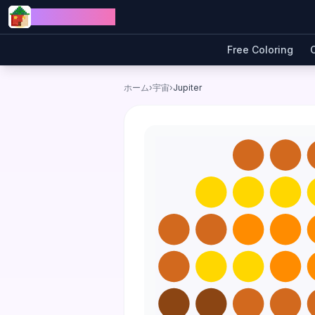
Skip to content
Jewel Coloring
Free Coloring
ホーム
›
宇宙
›
Jupiter