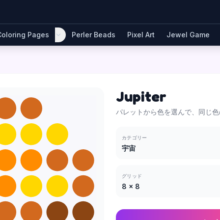
Coloring Pages
Perler Beads
Pixel Art
Jewel Game
Jupiter
パレットから色を選んで、同じ色
カテゴリー
宇宙
グリッド
8
×
8