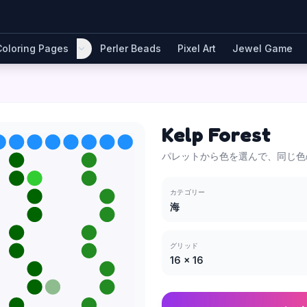
Coloring Pages
Perler Beads
Pixel Art
Jewel Game
Kelp Forest
パレットから色を選んで、同じ色
カテゴリー
海
グリッド
16
×
16