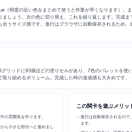
green, blue（明度の近い色をまとめて使うと作業が早くなりま
りましょう。次の色に切り替え、これを繰り返します。完成まで
も合うサイズ感です。進行はブラウザに自動保存されるため、
16グリッドに93個ほどの塗りセルがあり、7色のパレットを
て取り組めるボリューム。完成した時の達成感も大きめです。
この関卡を遊ぶメリッ
水中の雰囲気を作ります。
進行は自動保存されるので
✓
ます。
分から小さな部分へと進めまし