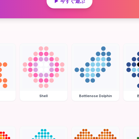
▶ 今すぐ遊ぶ
Shell
Bottlenose Dolphin