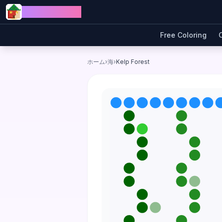
Skip to content
Jewel Coloring
Free Coloring
ホーム
›
海
›
Kelp Forest