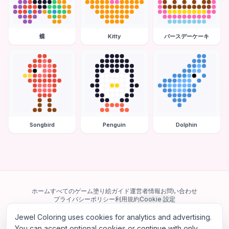
蝶
Kitty
バースデーケーキ
Songbird
Penguin
Dolphin
ホーム
すべてのゲーム
塗り絵ガイド
運営者情報
お問い合わせ
プライバシーポリシー
利用規約
Cookie 設定
Jewel Coloring uses cookies for analytics and advertising.
当サイトは Google AdSense を含む第三者広告ネットワークを利用してい
ます。一部のサードパーティ Cookie を使用してパーソナライズ広告を配信
You can accept optional cookies or continue with only