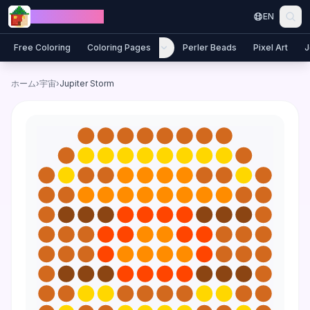
Skip to content
Jewel Coloring
EN
Free Coloring
Coloring Pages
Perler Beads
Pixel Art
J
ホーム
›
宇宙
›
Jupiter Storm