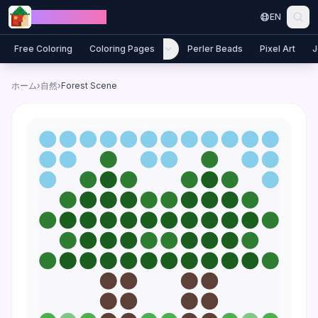
Skip to content
Jewel Coloring
EN
Free Coloring
Coloring Pages
Perler Beads
Pixel Art
J
ホーム
›
自然
›
Forest Scene