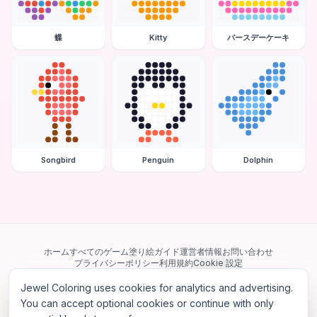
蝶
Kitty
バースデーケーキ
Songbird
Penguin
Dolphin
ホーム
すべてのゲーム
塗り絵ガイド
運営者情報
お問い合わせ
プライバシーポリシー
利用規約
Cookie 設定
Jewel Coloring uses cookies for analytics and advertising.
当サイトは Google AdSense を含む第三者広告ネットワークを利用してい
ます。一部のサードパーティ Cookie を使用してパーソナライズ広告を配信
You can accept optional cookies or continue with only
する場合があります。