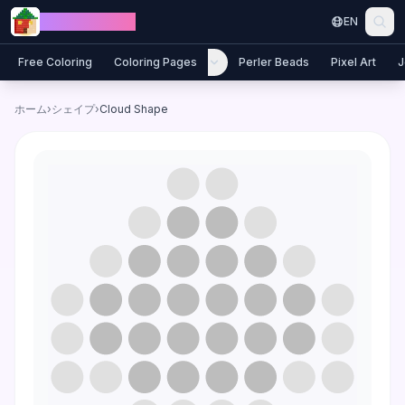
Skip to content
Jewel Coloring
EN
Free Coloring
Coloring Pages
Perler Beads
Pixel Art
J
ホーム
›
シェイプ
›
Cloud Shape