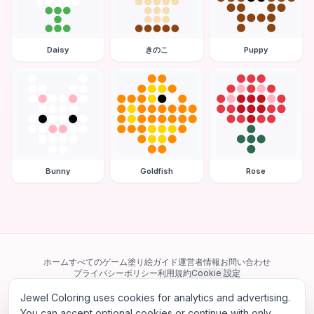
Daisy
きのこ
Puppy
Bunny
Goldfish
Rose
ホーム
すべてのゲーム
塗り絵ガイド
運営者情報
お問い合わせ
プライバシーポリシー
利用規約
Cookie 設定
Jewel Coloring uses cookies for analytics and advertising.
当サイトは Google AdSense を含む第三者広告ネットワークを利用してい
ます。一部のサードパーティ Cookie を使用してパーソナライズ広告を配信
You can accept optional cookies or continue with only