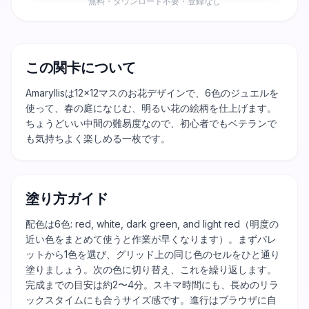
無料・ダウンロード不要・登録なし
この関卡について
Amaryllisは12×12マスのお花デザインで、6色のジュエルを
使って、春の庭になじむ、明るい花の絵柄を仕上げます。
ちょうどいい中間の難易度なので、初心者でもベテランで
も気持ちよく楽しめる一枚です。
塗り方ガイド
配色は6色: red, white, dark green, and light red（明度の
近い色をまとめて使うと作業が早くなります）。まずパレ
ットから1色を選び、グリッド上の同じ色のセルをひと通り
塗りましょう。次の色に切り替え、これを繰り返します。
完成までの目安は約2〜4分。スキマ時間にも、長めのリラ
ックスタイムにも合うサイズ感です。進行はブラウザに自