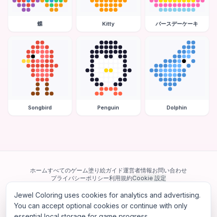
蝶
Kitty
バースデーケーキ
Songbird
Penguin
Dolphin
ホーム
すべてのゲーム
塗り絵ガイド
運営者情報
お問い合わせ
プライバシーポリシー
利用規約
Cookie 設定
Jewel Coloring uses cookies for analytics and advertising.
当サイトは Google AdSense を含む第三者広告ネットワークを利用してい
ます。一部のサードパーティ Cookie を使用してパーソナライズ広告を配信
You can accept optional cookies or continue with only
する場合があります。
essential local storage for game progress.