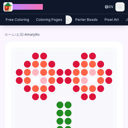
Skip to content
Jewel Coloring
EN
Free Coloring
Coloring Pages
Perler Beads
Pixel Art
J
ホーム
›
お花
›
Amaryllis