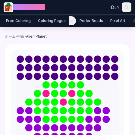
Skip to content
Jewel Coloring
EN
Free Coloring
Coloring Pages
Perler Beads
Pixel Art
J
ホーム
›
宇宙
›
Alien Planet