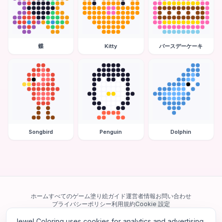
蝶
Kitty
バースデーケーキ
Songbird
Penguin
Dolphin
ホーム
すべてのゲーム
塗り絵ガイド
運営者情報
お問い合わせ
プライバシーポリシー
利用規約
Cookie 設定
Jewel Coloring uses cookies for analytics and advertising.
当サイトは Google AdSense を含む第三者広告ネットワークを利用してい