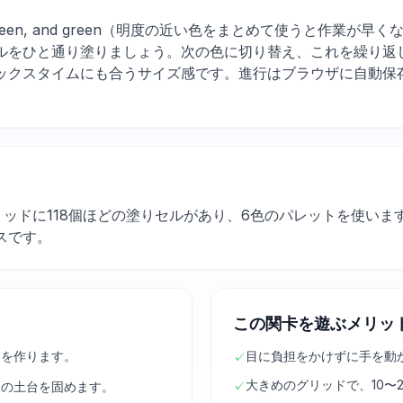
 dark green, and green（明度の近い色をまとめて使うと作
ルをひと通り塗りましょう。次の色に切り替え、これを繰り返
ックスタイムにも合うサイズ感です。進行はブラウザに自動保
グリッドに118個ほどの塗りセルがあり、6色のパレットを使い
スです。
この関卡を遊ぶメリッ
きを作ります。
目に負担をかけずに手を動
✓
大きめのグリッドで、10〜
✓
ンの土台を固めます。