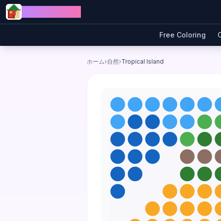
Skip to content
Jewel Coloring
Free Coloring
ホーム
›
自然
›
Tropical Island