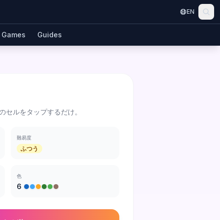
EN
Games
Guides
のセルをタップするだけ。
難易度
ふつう
色
6