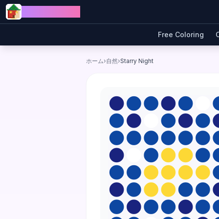
Skip to content
Jewel Coloring
Free Coloring
ホーム
›
自然
›
Starry Night