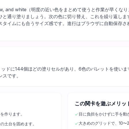
ue, yellow, and white（明度の近い色をまとめて使うと作業
ひと通り塗りましょう。次の色に切り替え、これを繰り返します
スタイムにも合うサイズ感です。進行はブラウザに自動保存さ
グリッドに144個ほどの塗りセルがあり、6色のパレットを使い
ンスです。
この関卡を遊ぶメリッ
きを作ります。
目に負担をかけずに手を動
✓
大きめのグリッドで、10〜
✓
ンの土台を固めます。