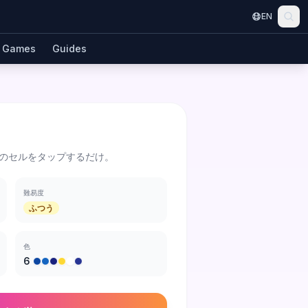
EN
Games
Guides
のセルをタップするだけ。
難易度
ふつう
色
6