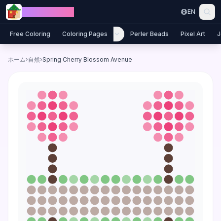
Skip to content
Jewel Coloring
EN
Free Coloring
Coloring Pages
Perler Beads
Pixel Art
J
ホーム
›
自然
›
Spring Cherry Blossom Avenue