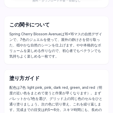
無料・ダウンロード不要・登録なし
この関卡について
Spring Cherry Blossom Avenueは16×16マスの自然デザイ
ンで、7色のジュエルを使って、屋外の静けさを切り取っ
た、穏やかな自然のシーンを仕上げます。やや本格的なボ
リュームを楽しめる作りなので、初心者でもベテランでも
気持ちよく楽しめる一枚です。
塗り方ガイド
配色は7色: light pink, pink, dark red, green, and red（明
度の近い色をまとめて使うと作業が早くなります）。まず
パレットから1色を選び、グリッド上の同じ色のセルをひと
通り塗りましょう。次の色に切り替え、これを繰り返しま
す。完成までの目安は約5〜8分。スキマ時間にも、長めの